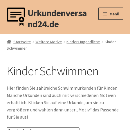
Urkundenversa
Zur
Zum
Menü
Navigation
Inhalt
nd24.de
springen
springen
Unterm
Sport (1)
öffnen
Startseite
Weitere Motive
Kinder/Jugendliche
Kinder
Unterm
Schwimmen
Sport (2)
öffnen
Unterm
Tier
Kinder Schwimmen
öffnen
Unterm
Weitere Motive
öffnen
Hier finden Sie zahlreiche Schwimmurkunden für Kinder.
Unterm
Kinder/Jugendliche
Manche Urkunden sind auch mit verschiedenen Motiven
öffnen
erhältlich. Klicken Sie auf eine Urkunde, um sie zu
vergrößern und wählen dann unter „Motiv“ das Passende
Kinder Badminton / Federball
für Sie aus!
Kinder Basketball