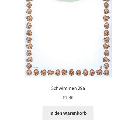
Kinder Turnen
Kinder Volleyball
Feuerwehr
Musik & Gesang
Obst- und Gartenbau
Schwimmen 29a
Ehrenurkunden
€
1,40
Blanko-Urkunden
In den Warenkorb
Diplome/Zertifikate