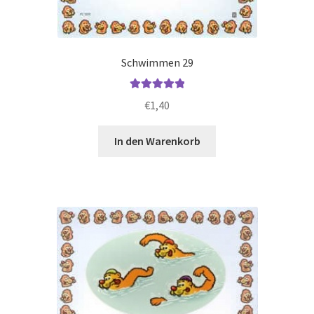
Kinder Motorsport
Kinder Pferde
Schwimmen 29
Kinder Radsport
Bewertet mit
€
1,40
5.00
von 5
Kinder Schützen
In den Warenkorb
Kinder Schwimmen
Kinder Skateboard/Inliner
Kinder Ski & Snowboard
Kinder Tennis/Squash
Kinder Tischtennis