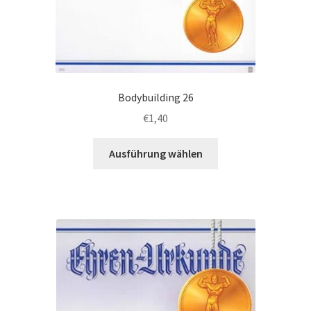
Bodybuilding 26
€
1,40
Dieses
Ausführung wählen
Produkt
weist
mehrere
Varianten
auf.
Die
Optionen
können
auf