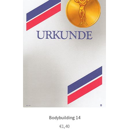
Die
Optionen
können
auf
der
Produktseite
gewählt
werden
Bodybuilding 14
€
1,40