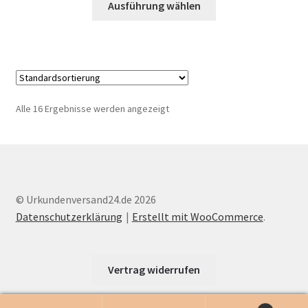
Ausführung wählen
Produkt
weist
mehrere
Varianten
auf.
Die
Alle 16 Ergebnisse werden angezeigt
Optionen
können
auf
der
Produktseite
© Urkundenversand24.de 2026
gewählt
Datenschutzerklärung
Erstellt mit WooCommerce
.
werden
Vertrag widerrufen