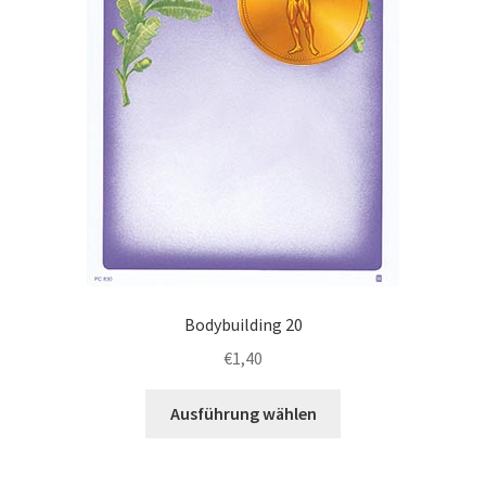
der
Produktseite
gewählt
werden
Bodybuilding 20
€
1,40
Dieses
Ausführung wählen
Produkt
weist
mehrere