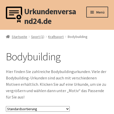
Urkundenversa
Zur
Zum
Menü
Navigation
Inhalt
nd24.de
springen
springen
Unterm
Sport (1)
öffnen
Startseite
Sport (1)
Kraftsport
Bodybuilding
Angeln
Bodybuilding
Basketball
Fußball
Hier finden Sie zahlreiche Bodybuildingurkunden. Viele der
Bodybuilding-Urkunden sind auch mit verschiedenen
Handball
Motiven erhältlich. Klicken Sie auf eine Urkunde, um sie zu
vergrößern und wählen dann unter „Motiv“ das Passende
Unterm
Kampfsport
für Sie aus!
öffnen
Kegeln