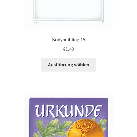
Bodybuilding 15
€
1,40
Dieses
Ausführung wählen
Produkt
weist
mehrere
Varianten
auf.
Die
Optionen
können
auf