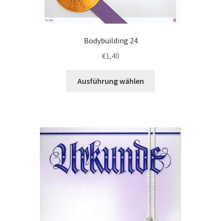
Bodybuilding 24
€
1,40
Dieses
Ausführung wählen
Produkt
weist
mehrere
Varianten
auf.
Die
Optionen
können
auf
der
Produktseite