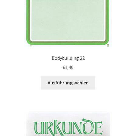
Bodybuilding 22
€
1,40
Dieses
Ausführung wählen
Produkt
weist
mehrere
Varianten
auf.
Die
Optionen