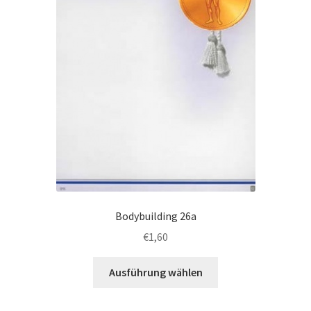
der
Produktseite
gewählt
werden
Bodybuilding 26a
€
1,60
Dieses
Ausführung wählen
Produkt
weist