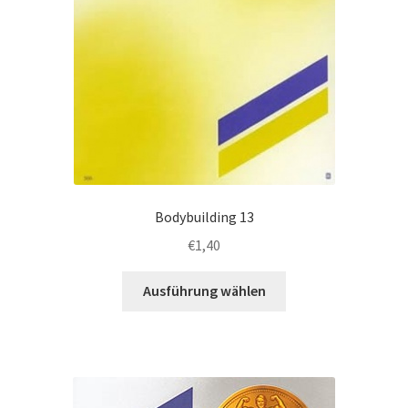
öffnen
werden
Unterm
Recht
öffnen
Vertragswiderruf
Bodybuilding 13
€
1,40
Dieses
Ausführung wählen
Produkt
weist
mehrere
Varianten
auf.