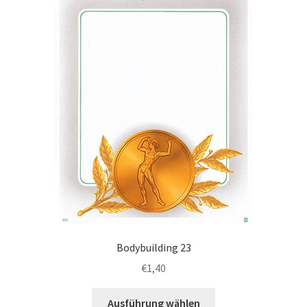
können
auf
der
Produktseite
gewählt
werden
Bodybuilding 23
€
1,40
Dieses
Ausführung wählen