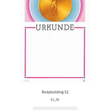
Optionen
können
auf
der
Produktseite
gewählt
werden
Bodybuilding 52
€
1,40
Dieses