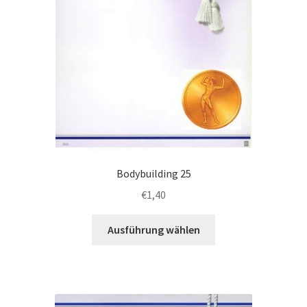
gewählt
werden
Bodybuilding 25
€
1,40
Dieses
Ausführung wählen
Produkt
weist
mehrere
Varianten