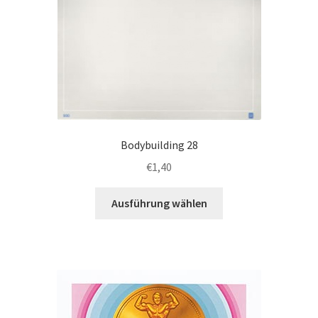
Bodybuilding 28
€
1,40
Dieses
Ausführung wählen
Produkt
weist
mehrere
Varianten
auf.
Die