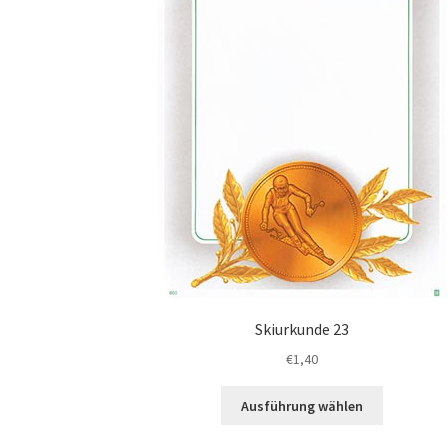
werden
Skiurkunde 23
€
1,40
Dieses
Ausführung wählen
Produkt
weist