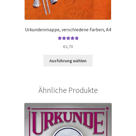
Urkundenmappe, verschiedene Farben, A4
Bewertet mit
€
2,70
5.00
von 5
Dieses
Ausführung wählen
Produkt
weist
mehrere
Varianten
Ähnliche Produkte
auf.
Die
Optionen
können
auf
der
te
Produktseite