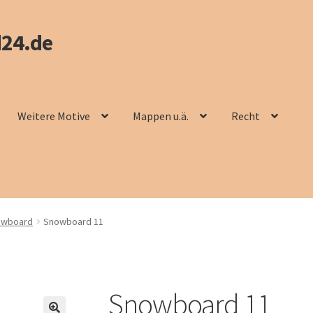
24.de
Weitere Motive
Mappen u.ä.
Recht
owboard
Snowboard 11
Snowboard 11