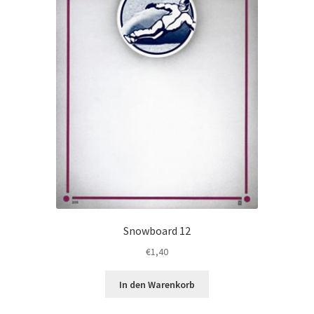
gewählt
werden
Snowboard 12
€
1,40
In den Warenkorb