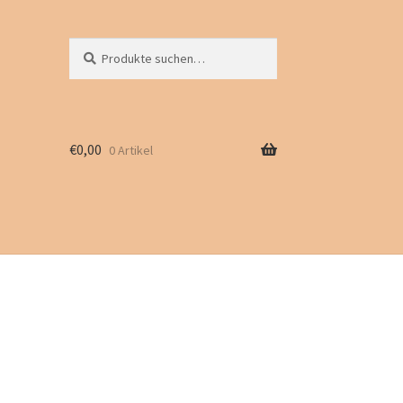
Suche
Suchen
nach:
€
0,00
0 Artikel