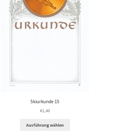
Skiurkunde 15
€
1,40
Dieses
Ausführung wählen
Produkt
weist