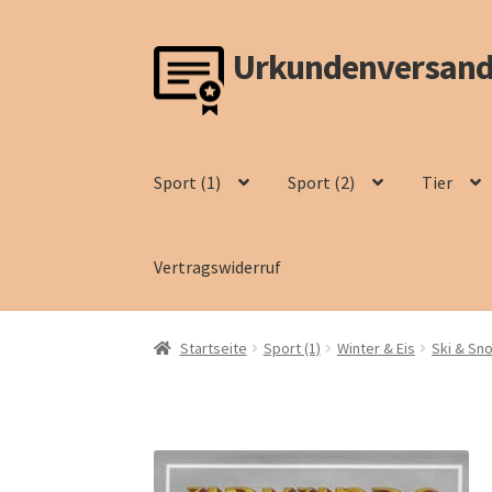
Urkundenversand
Zur
Zum
Navigation
Inhalt
springen
springen
Sport (1)
Sport (2)
Tier
Vertragswiderruf
Startseite
Sport (1)
Winter & Eis
Ski & Sn