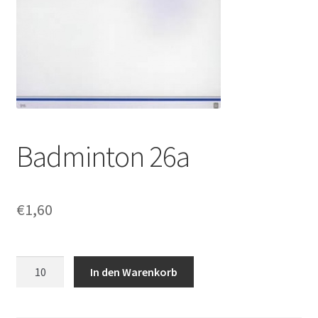
Badminton 26a
€
1,60
Badminton
In den Warenkorb
26a
Menge