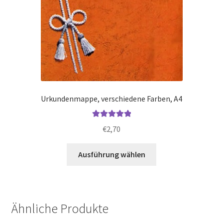
Urkundenmappe, verschiedene Farben, A4
Bewertet mit
€
2,70
5.00
von 5
Dieses
Ausführung wählen
Produkt
weist
mehrere
Varianten
Ähnliche Produkte
auf.