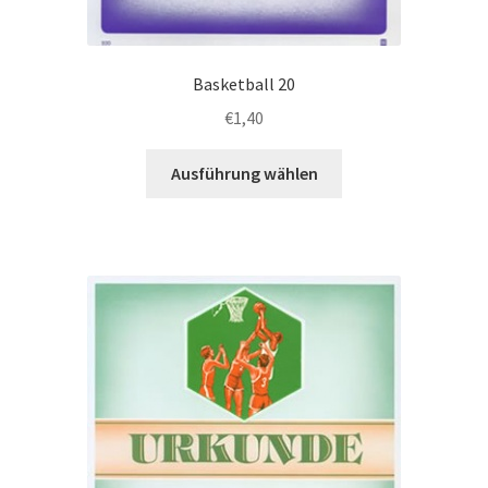
Basketball 20
€
1,40
Dieses
Ausführung wählen
Produkt
weist
mehrere
Varianten
auf.
Die
Optionen
können
auf
der
Produktseite
gewählt