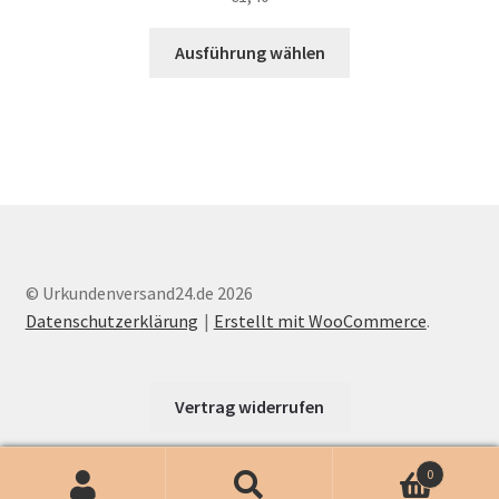
Dieses
Ausführung wählen
Produkt
weist
mehrere
Varianten
auf.
Die
Optionen
können
auf
© Urkundenversand24.de 2026
der
Datenschutzerklärung
Erstellt mit WooCommerce
.
Produktseite
gewählt
werden
Vertrag widerrufen
0