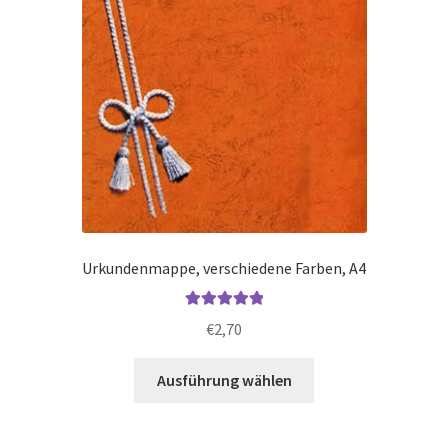
gewählt
werden
Urkundenmappe, verschiedene Farben, A4
Bewertet mit
€
2,70
5.00
von 5
Dieses
Ausführung wählen
Produkt
weist
mehrere