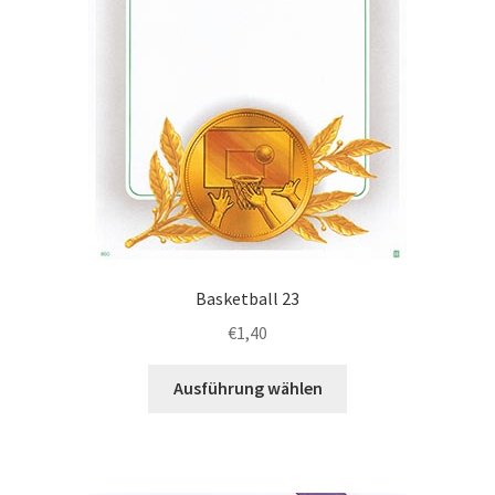
Basketball 23
€
1,40
Dieses
Ausführung wählen
Produkt
weist
mehrere
Varianten