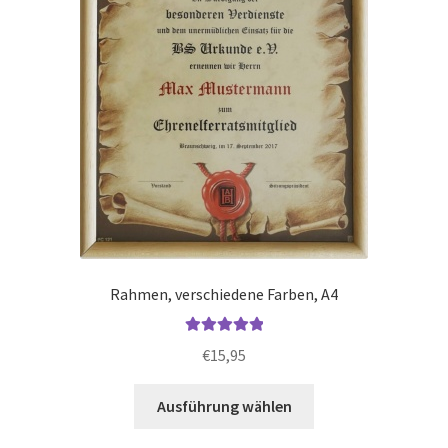
der
Produktseite
gewählt
werden
Rahmen, verschiedene Farben, A4
Bewertet mit
€
15,95
5.00
von 5
Dieses
Ausführung wählen
Produkt
weist