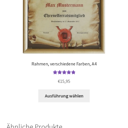
werden
Rahmen, verschiedene Farben, A4
Bewertet mit
€
15,95
5.00
von 5
Dieses
Ausführung wählen
Produkt
weist
mehrere
Varianten
Ähnliche Produkte