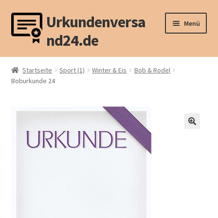
Urkundenversa
Zur
Zum
Menü
Navigation
Inhalt
nd24.de
springen
springen
Unterm
Sport (1)
öffnen
Startseite
Sport (1)
Winter & Eis
Bob & Rodel
Unterm
Boburkunde 24
Sport (2)
öffnen
Unterm
Tier
öffnen
Unterm
Weitere Motive
öffnen
Unterm
Mappen u.ä.
öffnen
Unterm
Recht
öffnen
Vertragswiderruf