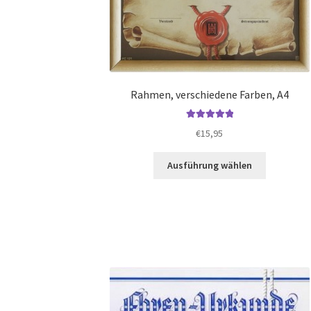
Rahmen, verschiedene Farben, A4
Bewertet mit
€
15,95
5.00
von 5
Dieses
Ausführung wählen
Produkt
weist
mehrere
Varianten
auf.
Die
Optionen
können
auf