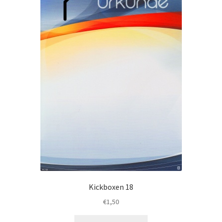
der
te
Produktseite
gewählt
werden
Kickboxen 18
€
1,50