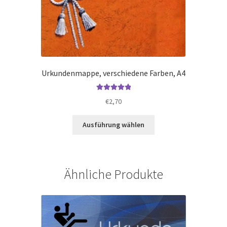
Urkundenmappe, verschiedene Farben, A4
Bewertet mit
€
2,70
5.00
von 5
Dieses
Ausführung wählen
Produkt
weist
mehrere
Varianten
Ähnliche Produkte
auf.
Die
Optionen
können
auf