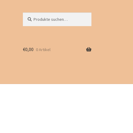
Suche
Suchen
nach:
€
0,00
0 Artikel