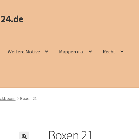
24.de
Weitere Motive
Mappen u.ä.
Recht
ickboxen
Boxen 21
Boxen 21