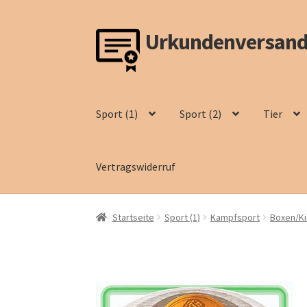
Urkundenversand
Zur
Zum
Navigation
Inhalt
springen
springen
Sport (1)
Sport (2)
Tier
Vertragswiderruf
Startseite
Sport (1)
Kampfsport
Boxen/K