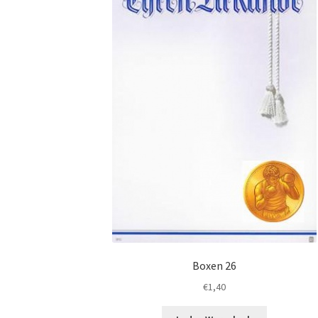
der
Produktsei
gewählt
werden
Boxen 26
€
1,40