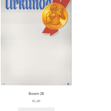
Boxen 28
€
1,40