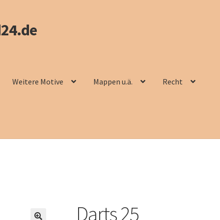
24.de
Weitere Motive
Mappen u.ä.
Recht
Darts 25