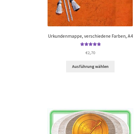
Urkundenmappe, verschiedene Farben, A4
Bewertet mit
€
2,70
5.00
von 5
Dieses
Ausführung wählen
Produkt
weist
mehrere
Varianten
auf.
Die
Optionen
können
auf
der