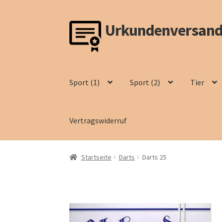
Urkundenversand
Zur
Zum
Navigation
Inhalt
springen
springen
Sport (1)
Sport (2)
Tier
Vertragswiderruf
Startseite
Darts
Darts 25