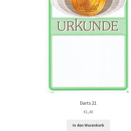
Produktsei
gewählt
werden
Darts 21
€
1,40
In den Warenkorb