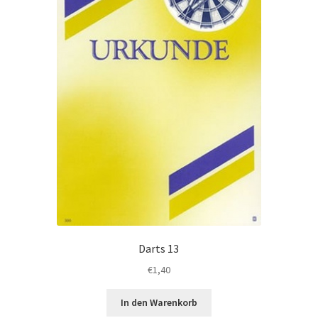
te
gewählt
werden
Darts 13
€
1,40
In den Warenkorb