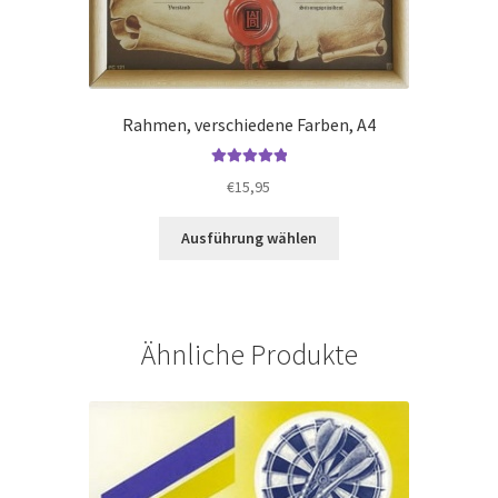
Rahmen, verschiedene Farben, A4
Bewertet mit
€
15,95
5.00
von 5
Dieses
Ausführung wählen
Produkt
weist
mehrere
Varianten
Ähnliche Produkte
auf.
Die
Optionen
können
auf
der
Produktseite