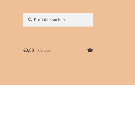
Suche
Suchen
nach:
€
0,00
0 Artikel