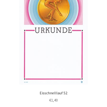
Optionen
können
auf
der
Produktseite
gewählt
werden
Eisschnelllauf 52
€
1,40