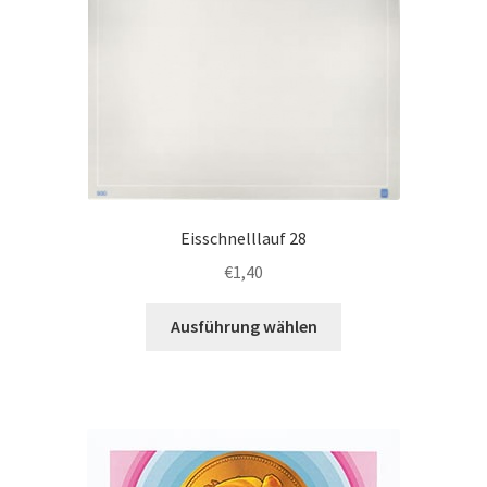
Eisschnelllauf 28
€
1,40
Dieses
Ausführung wählen
Produkt
weist
mehrere
Varianten
auf.
Die