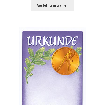
Dieses
Ausführung wählen
Produkt
weist
mehrere
Varianten
auf.
Die
Optionen
können
auf
der
Produktseite
gewählt
werden