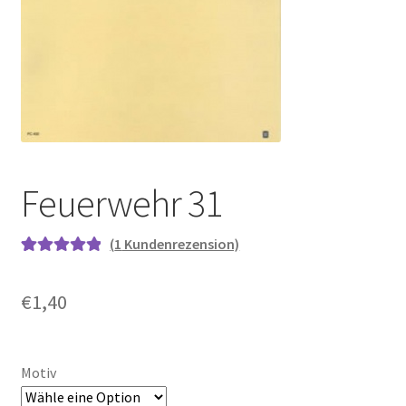
Feuerwehr 31
(
1
Kundenrezension)
Bewertet mit
1
5.00
von 5,
€
1,40
basierend auf
Kundenbewe
rtung
Motiv