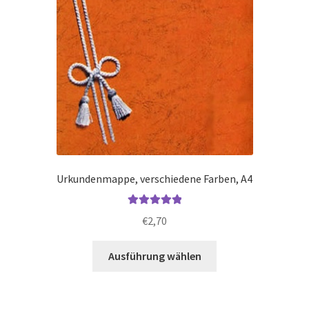
Urkundenmappe, verschiedene Farben, A4
Bewertet mit
€
2,70
5.00
von 5
Dieses
Ausführung wählen
Produkt
weist
mehrere