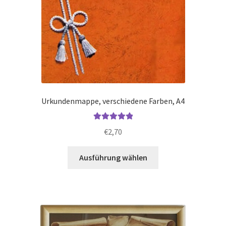
Urkundenmappe, verschiedene Farben, A4
Bewertet mit
€
2,70
5.00
von 5
Dieses
Ausführung wählen
Produkt
weist
mehrere
Varianten
auf.