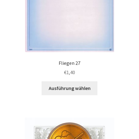
Fliegen 27
€
1,40
Dieses
Ausführung wählen
Produkt
weist
mehrere
Varianten
auf.
Die