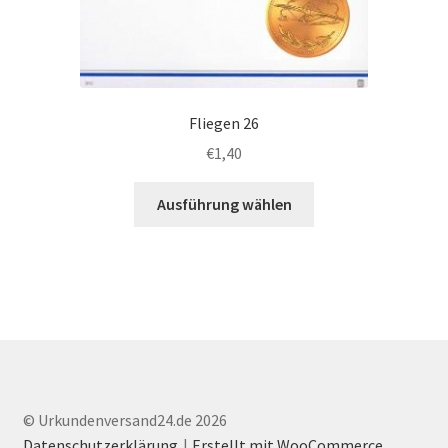
Fliegen 26
€
1,40
Dieses
Ausführung wählen
Produkt
weist
mehrere
Varianten
auf.
Die
Optionen
können
auf
© Urkundenversand24.de 2026
der
Datenschutzerklärung
Erstellt mit WooCommerce
.