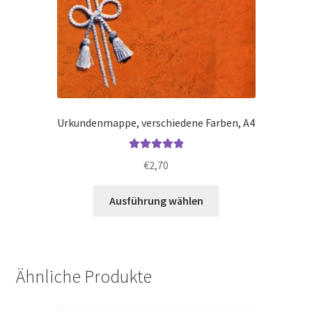
Urkundenmappe, verschiedene Farben, A4
Bewertet mit
€
2,70
5.00
von 5
Dieses
Ausführung wählen
Produkt
weist
mehrere
Varianten
Ähnliche Produkte
auf.
Die