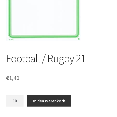
Football / Rugby 21
€
1,40
Football
In den Warenkorb
/
Rugby