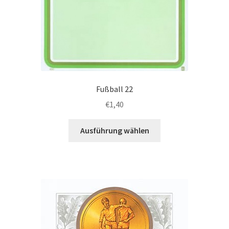
Fußball 22
€
1,40
Dieses
Ausführung wählen
Produkt
weist
mehrere
Varianten
auf.
Die
Optionen
können