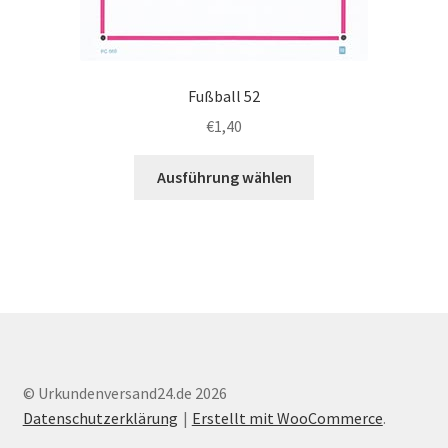
Fußball 52
€
1,40
Dieses
Ausführung wählen
Produkt
weist
mehrere
Varianten
auf.
Die
Optionen
können
auf
© Urkundenversand24.de 2026
der
Datenschutzerklärung
Erstellt mit WooCommerce
.
Produktseite