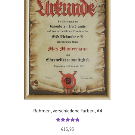
Optionen
können
auf
der
Produktseite
gewählt
werden
Rahmen, verschiedene Farben, A4
Bewertet mit
€
15,95
5.00
von 5