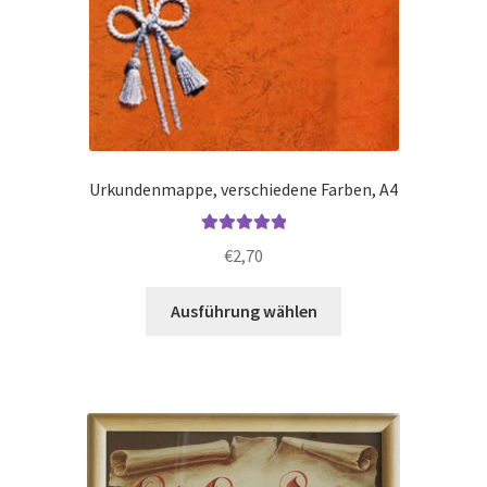
Urkundenmappe, verschiedene Farben, A4
Bewertet mit
€
2,70
5.00
von 5
Dieses
Ausführung wählen
Produkt
weist
mehrere
Varianten
auf.
Die