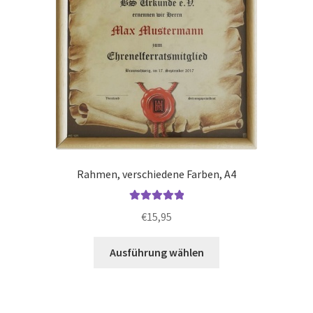
Rahmen, verschiedene Farben, A4
Bewertet mit
€
15,95
5.00
von 5
Dieses
Ausführung wählen
Produkt
weist
mehrere