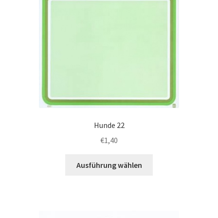
Hunde 22
€
1,40
Dieses
Ausführung wählen
Produkt
weist
mehrere
Varianten