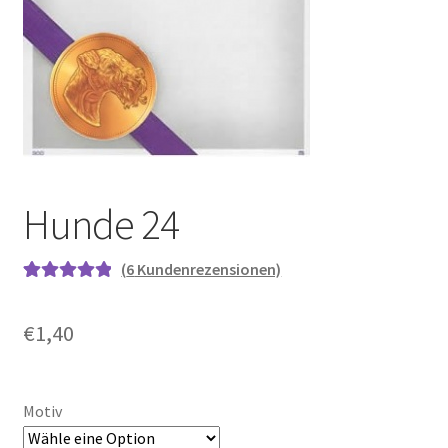
Hunde 24
(
6
Kundenrezensionen)
Bewertet mit
6
5.00
von 5,
€
1,40
basierend auf
Kundenbewe
rtungen
Motiv