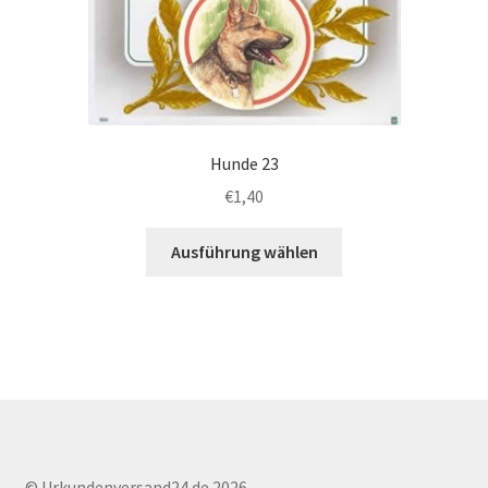
Hunde 23
€
1,40
Dieses
Ausführung wählen
Produkt
weist
mehrere
Varianten
auf.
Die
Optionen
können
auf
© Urkundenversand24.de 2026