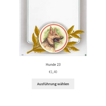
Hunde 23
€
1,40
Dieses
Ausführung wählen
Produkt
weist
mehrere
Varianten