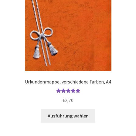
Urkundenmappe, verschiedene Farben, A4
Bewertet mit
€
2,70
5.00
von 5
Dieses
Ausführung wählen
Produkt
weist
mehrere