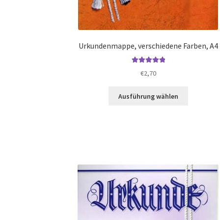
Urkundenmappe, verschiedene Farben, A4
Bewertet mit
€
2,70
5.00
von 5
Dieses
Ausführung wählen
Produkt
weist
mehrere
Varianten
auf.
Die
Optionen
können
auf
der
Produktsei