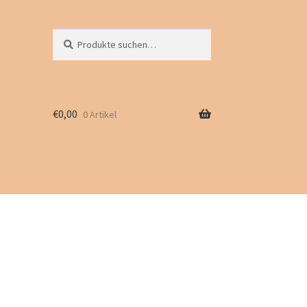
Suche
Suchen
nach:
€
0,00
0 Artikel