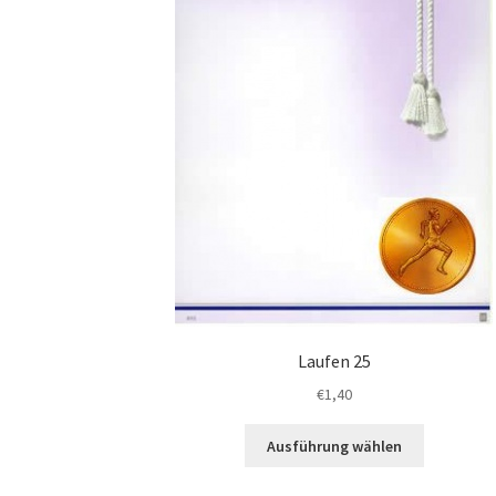
gewählt
werden
Laufen 25
€
1,40
Dieses
Ausführung wählen
Produkt
weist