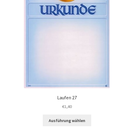
werden
Laufen 27
€
1,40
Dieses
Ausführung wählen
Produkt
weist