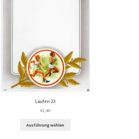
Laufen 23
€
1,40
Dieses
Ausführung wählen
Produkt
weist