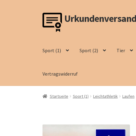
Urkundenversand
Zur
Zum
Navigation
Inhalt
springen
springen
Sport (1)
Sport (2)
Tier
Vertragswiderruf
Startseite
Sport (1)
Leichtathletik
Laufen