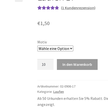
(
1
Kundenrezension)
Bewertet mit
1
5.00
von 5,
€
1,50
basierend auf
Kundenbewe
rtung
Motiv
Laufen
In den Warenkorb
17
Menge
Artikelnummer:
02-0906-17
Kategorie:
Laufen
Ab 50 Urkunden erhalten Sie 5% Rabatt. Di
angezeigt.