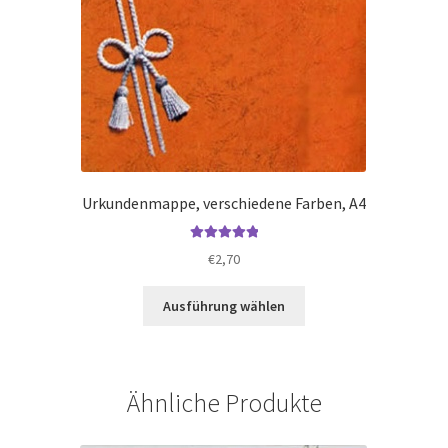
Urkundenmappe, verschiedene Farben, A4
Bewertet mit
€
2,70
5.00
von 5
Dieses
Ausführung wählen
Produkt
weist
mehrere
Varianten
Ähnliche Produkte
auf.
Die