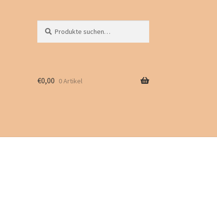
Suche
Suchen
nach:
€
0,00
0 Artikel