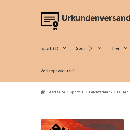
Urkundenversand
Zur
Zum
Navigation
Inhalt
springen
springen
Sport (1)
Sport (2)
Tier
Vertragswiderruf
Startseite
Sport (1)
Leichtathletik
Laufen