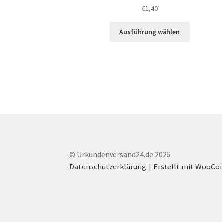
€
1,40
Dieses
Ausführung wählen
Produkt
weist
mehrere
Varianten
auf.
Die
Optionen
können
auf
der
Produktsei
© Urkundenversand24.de 2026
gewählt
Datenschutzerklärung
Erstellt mit WooC
werden