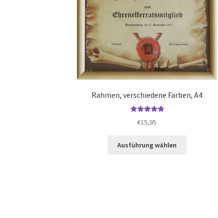
Rahmen, verschiedene Farben, A4
Bewertet mit
€
15,95
5.00
von 5
Dieses
Ausführung wählen
Produkt
weist
mehrere
Varianten
auf.
Die
Optionen