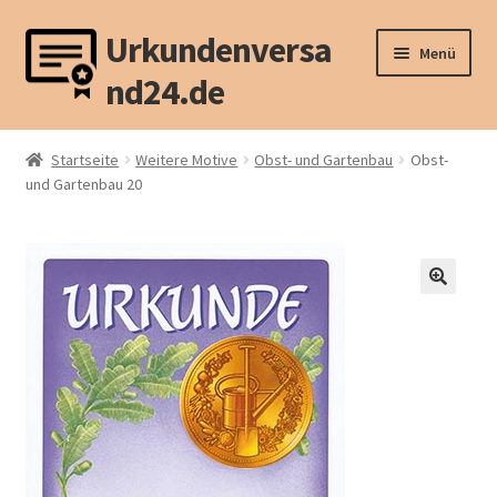
Urkundenversa
Zur
Zum
Menü
Navigation
Inhalt
nd24.de
springen
springen
Unterm
Sport (1)
öffnen
Startseite
Weitere Motive
Obst- und Gartenbau
Obst-
Unterm
und Gartenbau 20
Sport (2)
öffnen
Unterm
Tier
öffnen
Unterm
Weitere Motive
öffnen
Unterm
Mappen u.ä.
öffnen
Unterm
Recht
öffnen
Vertragswiderruf