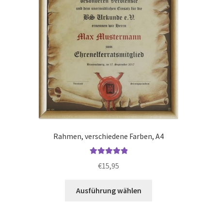
Produktseite
gewählt
werden
Rahmen, verschiedene Farben, A4
Bewertet mit
€
15,95
5.00
von 5
Dieses
Ausführung wählen
Produkt
weist