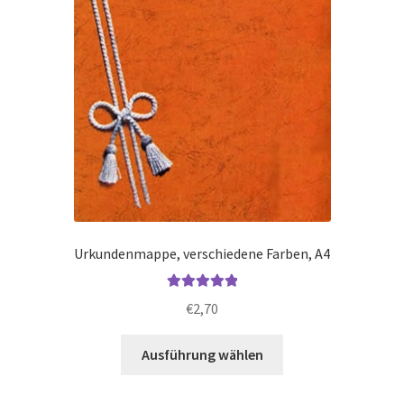
Produktseite
gewählt
werden
Urkundenmappe, verschiedene Farben, A4
Bewertet mit
€
2,70
5.00
von 5
Dieses
Ausführung wählen
Produkt
weist