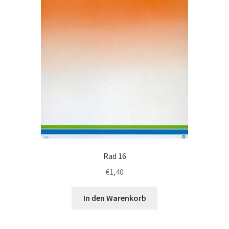
der
Produktseite
gewählt
werden
Rad 16
€
1,40
In den Warenkorb