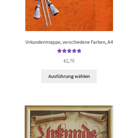
Urkundenmappe, verschiedene Farben, A4
Bewertet mit
€
2,70
5.00
von 5
Dieses
Ausführung wählen
Produkt
weist
mehrere
Varianten
auf.
Die
Optionen
können