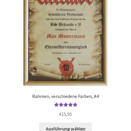
auf
der
Produktseite
gewählt
werden
Rahmen, verschiedene Farben, A4
Bewertet mit
€
15,95
5.00
von 5
Dieses
Ausführung wählen