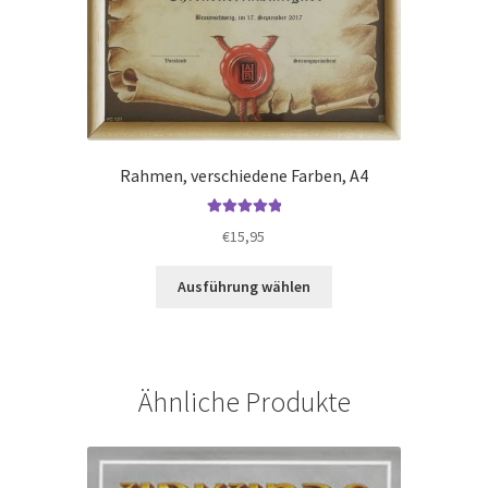
Rahmen, verschiedene Farben, A4
Bewertet mit
€
15,95
5.00
von 5
Dieses
Ausführung wählen
Produkt
weist
mehrere
Varianten
Ähnliche Produkte
auf.
Die
Optionen
können