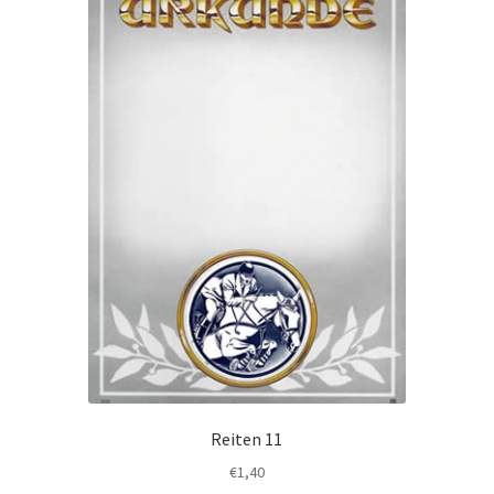
auf
der
Produktseite
te
gewählt
werden
Reiten 11
€
1,40