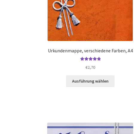
Urkundenmappe, verschiedene Farben, A4
Bewertet mit
€
2,70
5.00
von 5
Dieses
Ausführung wählen
Produkt
weist
mehrere
Varianten
auf.
Die
Optionen
können