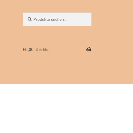
Suche
Suchen
nach:
€
0,00
0 Artikel