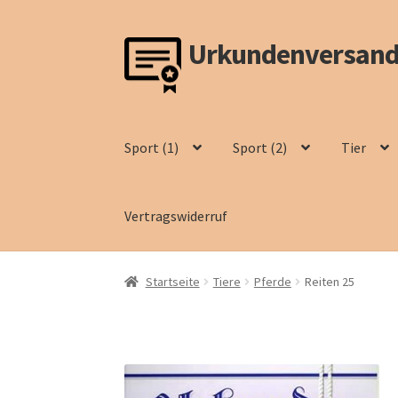
Urkundenversand
Zur
Zum
Navigation
Inhalt
springen
springen
Sport (1)
Sport (2)
Tier
Vertragswiderruf
Startseite
Tiere
Pferde
Reiten 25