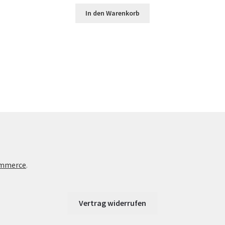
In den Warenkorb
te
ommerce
.
Vertrag widerrufen