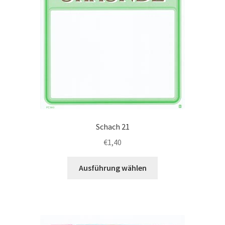
Schach 21
€
1,40
Dieses
Ausführung wählen
Produkt
weist
mehrere
Varianten