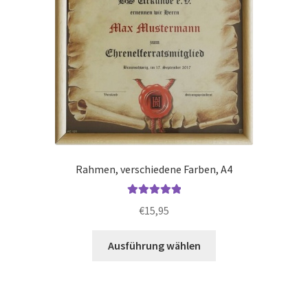
gewählt
werden
Rahmen, verschiedene Farben, A4
Bewertet mit
€
15,95
5.00
von 5
Dieses
Ausführung wählen
Produkt
weist
mehrere
Varianten