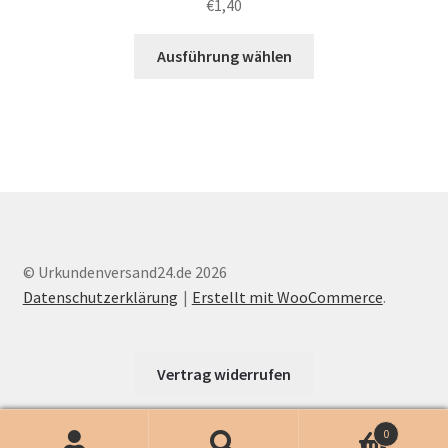
€
1,40
Dieses
Ausführung wählen
Produkt
weist
mehrere
Varianten
auf.
Die
Optionen
können
auf
© Urkundenversand24.de 2026
der
Datenschutzerklärung
Erstellt mit WooCommerce
.
Produktseite
gewählt
werden
Vertrag widerrufen
0