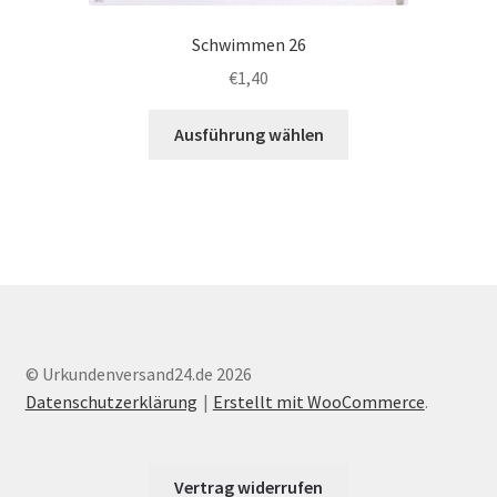
Schwimmen 26
€
1,40
Dieses
Ausführung wählen
Produkt
weist
mehrere
Varianten
auf.
Die
Optionen
können
auf
© Urkundenversand24.de 2026
der
Datenschutzerklärung
Erstellt mit WooCommerce
.
Produktseite
gewählt
werden
Vertrag widerrufen