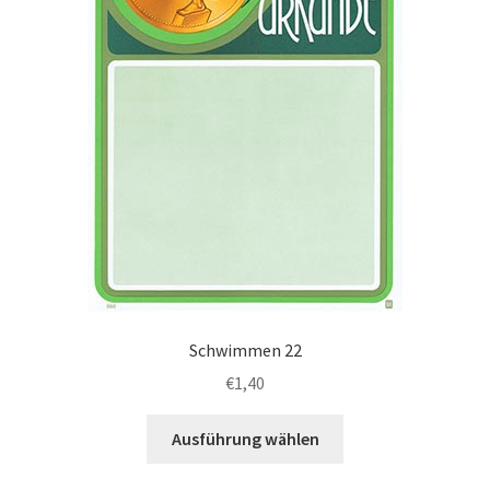
der
Produktseite
gewählt
werden
Schwimmen 22
€
1,40
Dieses
Ausführung wählen
Produkt
weist