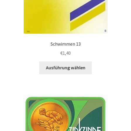
Schwimmen 13
€
1,40
Dieses
Ausführung wählen
Produkt
weist
mehrere
Varianten
auf.
Die
Optionen
können
auf