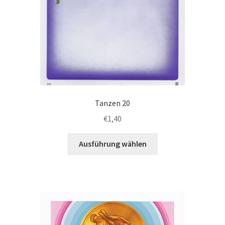
Tanzen 20
€
1,40
Dieses
Ausführung wählen
Produkt
weist
mehrere
Varianten
auf.
Die