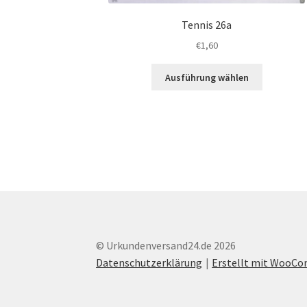
Tennis 26a
€
1,60
Dieses
Ausführung wählen
Produkt
weist
mehrere
Varianten
auf.
Die
Optionen
können
auf
der
Produktsei
© Urkundenversand24.de 2026
gewählt
Datenschutzerklärung
Erstellt mit WooC
werden