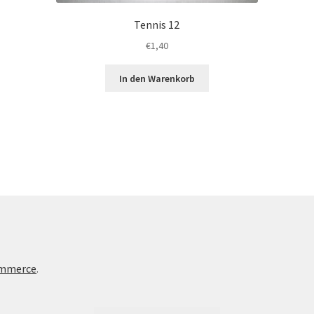
Tennis 12
€
1,40
In den Warenkorb
te
ommerce
.