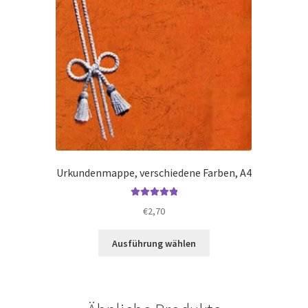
Urkundenmappe, verschiedene Farben, A4
Bewertet mit
€
2,70
5.00
von 5
Dieses
Ausführung wählen
Produkt
weist
mehrere
Varianten