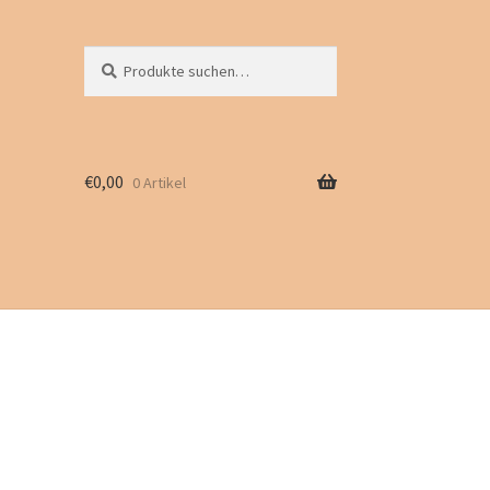
Suche
Suchen
nach:
€
0,00
0 Artikel