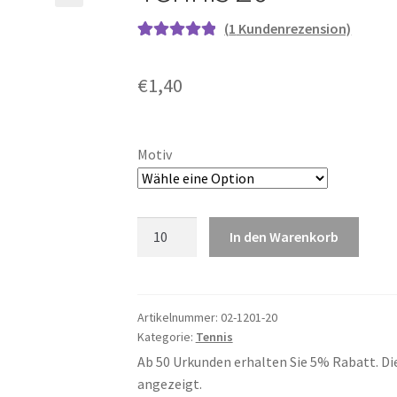
(
1
Kundenrezension)
Bewertet mit
1
5.00
von 5,
€
1,40
basierend auf
Kundenbewe
rtung
Motiv
Tennis
In den Warenkorb
20
Menge
Artikelnummer:
02-1201-20
Kategorie:
Tennis
Ab 50 Urkunden erhalten Sie 5% Rabatt. Di
angezeigt.