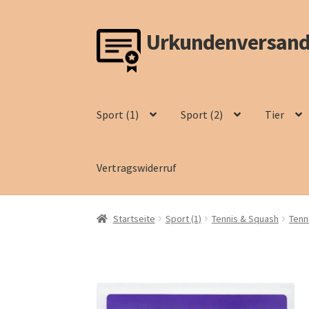
Urkundenversand
Zur
Zum
Navigation
Inhalt
springen
springen
Sport (1)
Sport (2)
Tier
Vertragswiderruf
Startseite
Sport (1)
Tennis & Squash
Tenn