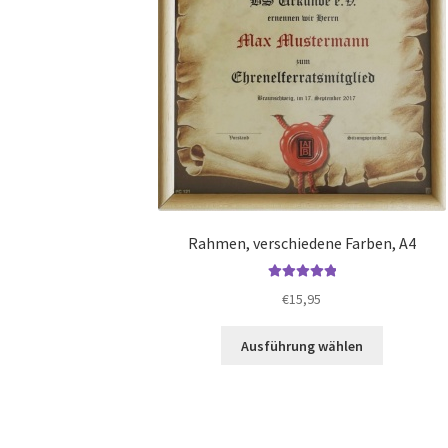
Rahmen, verschiedene Farben, A4
Bewertet mit
€
15,95
5.00
von 5
Dieses
Ausführung wählen
Produkt
weist
mehrere
Varianten
auf.