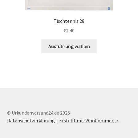
Tischtennis 28
€
1,40
Dieses
Ausführung wählen
Produkt
weist
mehrere
Varianten
auf.
Die
Optionen
können
auf
© Urkundenversand24.de 2026
der
Datenschutzerklärung
Erstellt mit WooCommerce
.
Produktseite
gewählt