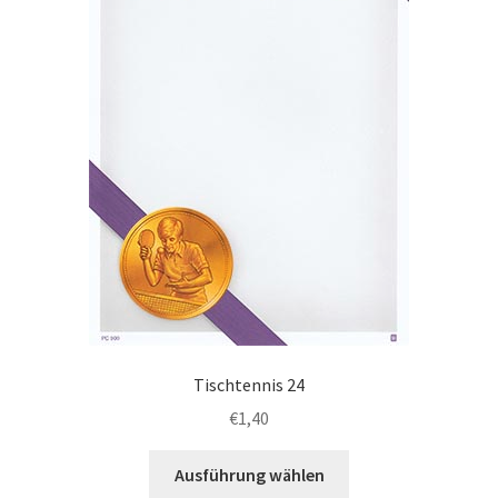
auf
der
Produktseite
gewählt
werden
Tischtennis 24
€
1,40
Dieses
Ausführung wählen
Produkt