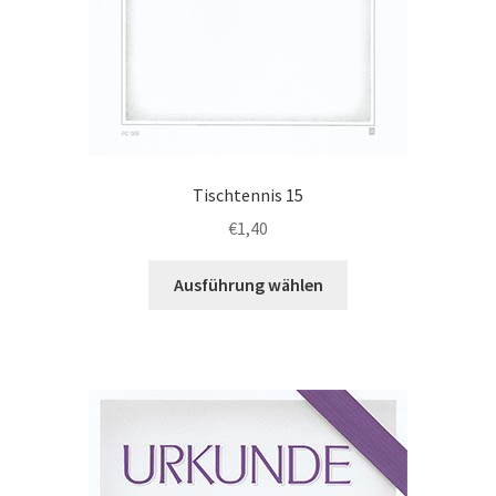
Tischtennis 15
€
1,40
Dieses
Ausführung wählen
Produkt
weist
mehrere
Varianten
auf.
Die
Optionen
können