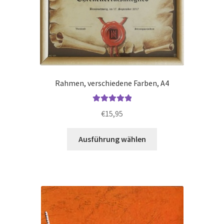
Rahmen, verschiedene Farben, A4
Bewertet mit
€
15,95
5.00
von 5
Dieses
Ausführung wählen
Produkt
weist
mehrere
Varianten
auf.
Die
Optionen