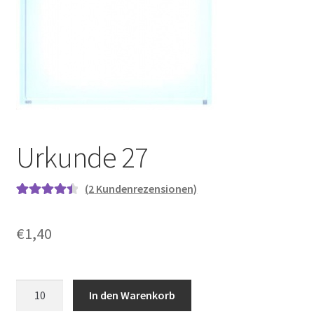
Urkunde 27
(
2
Kundenrezensionen)
Bewertet
2
mit
4.50
€
1,40
von 5,
basierend
auf
Urkunde
Kundenbew
In den Warenkorb
27
ertungen