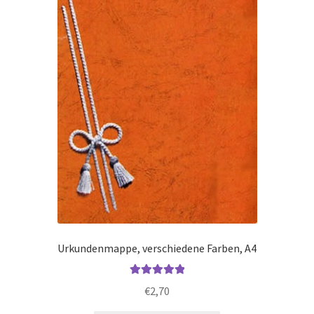
Urkundenmappe, verschiedene Farben, A4
Bewertet mit
€
2,70
5.00
von 5