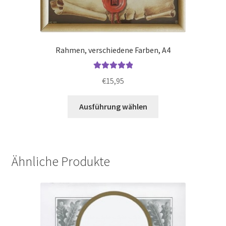
Rahmen, verschiedene Farben, A4
Bewertet mit
€
15,95
5.00
von 5
Dieses
Ausführung wählen
Produkt
weist
mehrere
Varianten
Ähnliche Produkte
auf.
Die
Optionen
können
auf