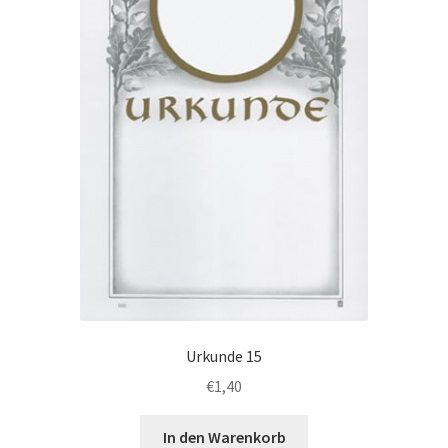
der
Produktseite
gewählt
werden
Urkunde 15
€
1,40
In den Warenkorb