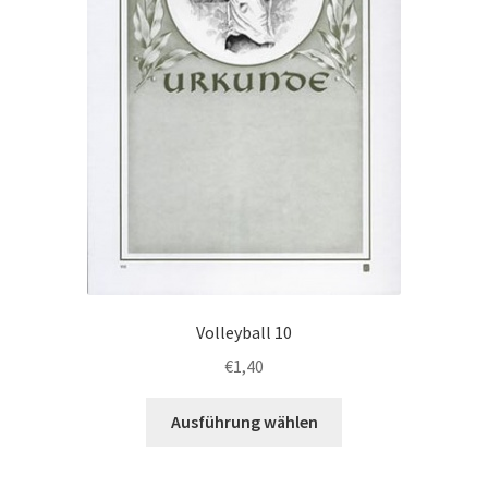
der
Produktseite
gewählt
werden
Volleyball 10
€
1,40
Dieses
Ausführung wählen
Produkt
weist