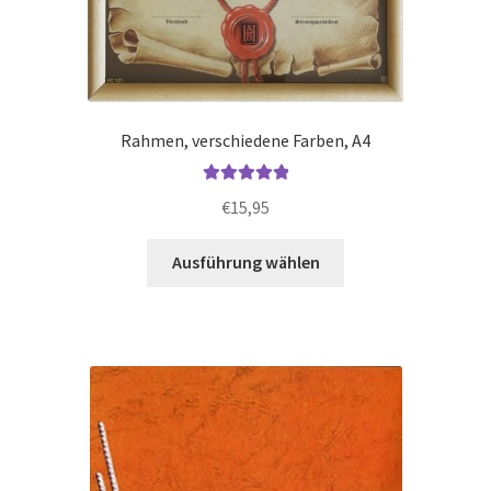
Rahmen, verschiedene Farben, A4
Bewertet mit
€
15,95
5.00
von 5
Dieses
Ausführung wählen
Produkt
weist
mehrere
Varianten
auf.
Die
Optionen
können