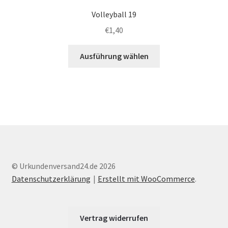
Volleyball 19
€
1,40
Dieses
Ausführung wählen
Produkt
weist
mehrere
Varianten
auf.
Die
Optionen
können
auf
© Urkundenversand24.de 2026
der
Datenschutzerklärung
Erstellt mit WooCommerce
.
Produktseite
gewählt
werden
Vertrag widerrufen