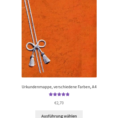
auf
der
Produktseite
gewählt
werden
Urkundenmappe, verschiedene Farben, A4
Bewertet mit
€
2,70
5.00
von 5
Dieses
Ausführung wählen