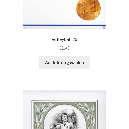
Volleyball 26
€
1,40
Dieses
Ausführung wählen
Produkt
weist
mehrere
Varianten
auf.
Die
Optionen
können
auf