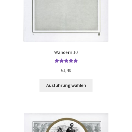
Wandern 10
Bewertet mit
€
1,40
5.00
von 5
Dieses
Ausführung wählen
Produkt
weist
mehrere
Varianten
auf.
Die