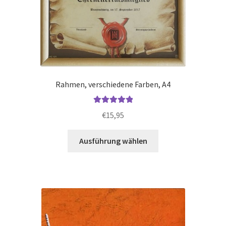
Rahmen, verschiedene Farben, A4
Bewertet mit
€
15,95
5.00
von 5
Dieses
Ausführung wählen
Produkt
weist
mehrere
Varianten
auf.
Die
Optionen