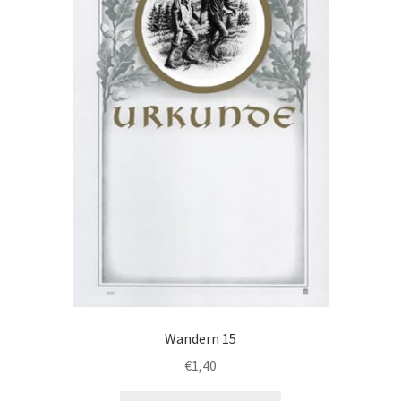
Optionen
können
auf
der
Produktseite
gewählt
werden
Wandern 15
€
1,40