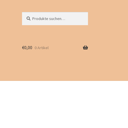
Suche
Suchen
nach:
€
0,00
0 Artikel