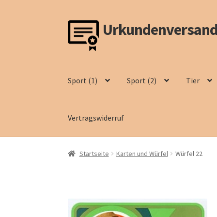
Urkundenversand
Zur
Zum
Navigation
Inhalt
springen
springen
Sport (1)
Sport (2)
Tier
Vertragswiderruf
Startseite
Karten und Würfel
Würfel 22