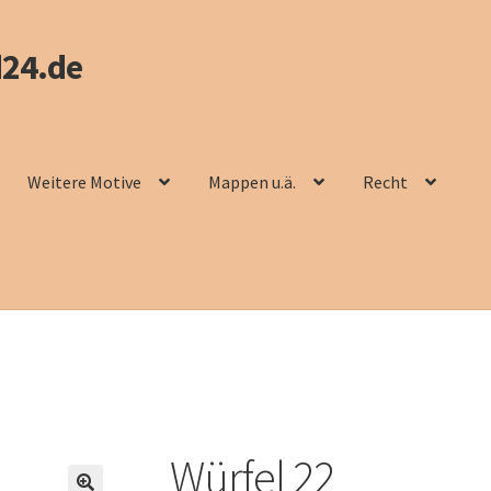
24.de
Weitere Motive
Mappen u.ä.
Recht
Würfel 22