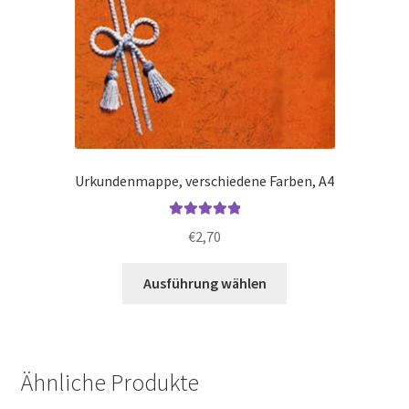
Urkundenmappe, verschiedene Farben, A4
Bewertet mit
€
2,70
5.00
von 5
Dieses
Ausführung wählen
Produkt
weist
mehrere
Varianten
Ähnliche Produkte
auf.