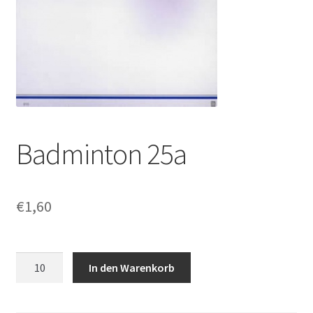
Badminton 25a
€
1,60
Badminton
In den Warenkorb
25a
Menge