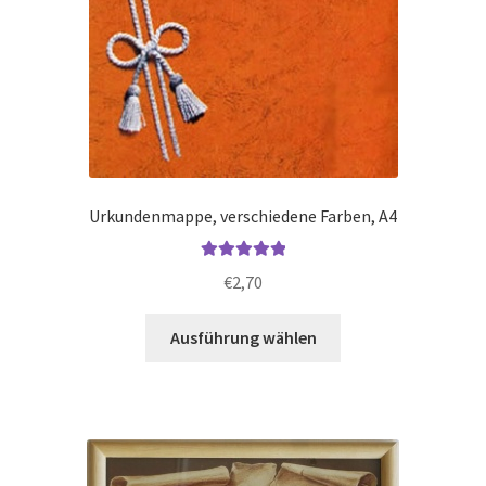
Urkundenmappe, verschiedene Farben, A4
Bewertet mit
€
2,70
5.00
von 5
Dieses
Ausführung wählen
Produkt
weist
mehrere
Varianten
auf.