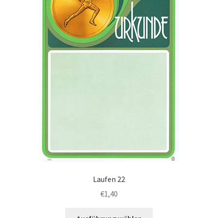
Laufen 22
€
1,40
Dieses