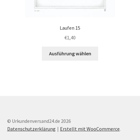
Laufen 15
€
1,40
Dieses
Ausführung wählen
Produkt
weist
mehrere
Varianten
auf.
Die
Optionen
können
auf
© Urkundenversand24.de 2026
der
Datenschutzerklärung
Erstellt mit WooCommerce
.
Produktseite