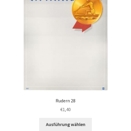
auf
der
Produktseite
gewählt
werden
Rudern 28
€
1,40
Dieses
Ausführung wählen
Produkt