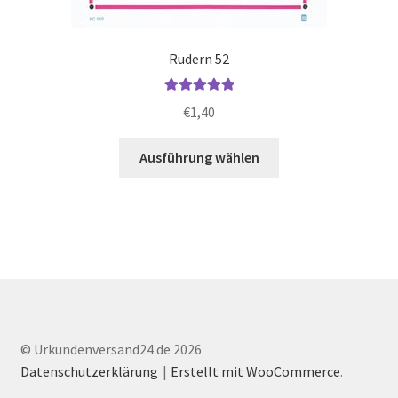
Rudern 52
Bewertet mit
€
1,40
5.00
von 5
Dieses
Ausführung wählen
Produkt
weist
mehrere
Varianten
auf.
Die
Optionen
können
auf
© Urkundenversand24.de 2026
der
Datenschutzerklärung
Erstellt mit WooCommerce
.
Produktseite