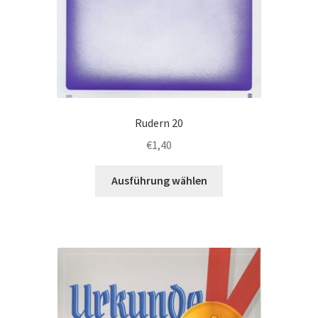
Rudern 20
€
1,40
Dieses
Ausführung wählen
Produkt
weist
mehrere
Varianten
auf.
Die
Optionen
können