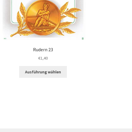
Rudern 23
€
1,40
Dieses
Ausführung wählen
Produkt
weist
mehrere
Varianten
auf.
Die
Optionen
können
auf