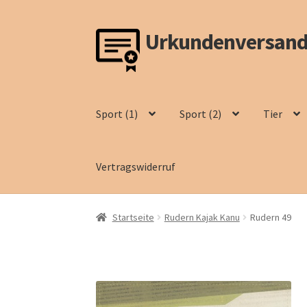
Urkundenversand
Zur
Zum
Navigation
Inhalt
springen
springen
Sport (1)
Sport (2)
Tier
Vertragswiderruf
Startseite
Rudern Kajak Kanu
Rudern 49