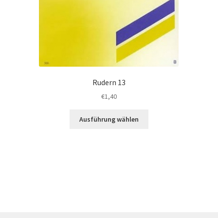
Rudern 13
€
1,40
Dieses
Ausführung wählen
Produkt
weist
mehrere
Varianten
auf.
Die
Optionen
können
auf