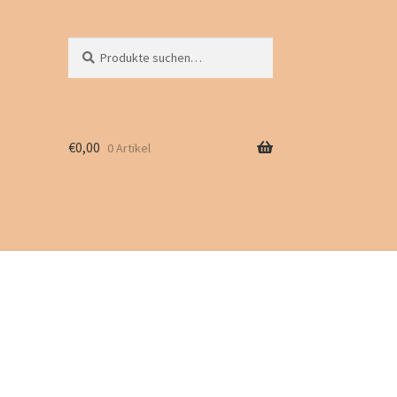
Suche
Suchen
nach:
€
0,00
0 Artikel