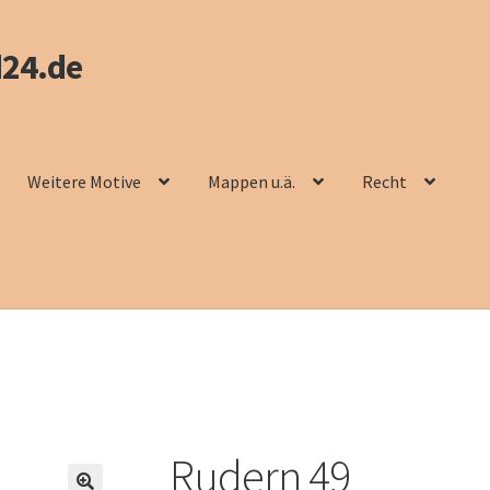
24.de
Weitere Motive
Mappen u.ä.
Recht
Rudern 49