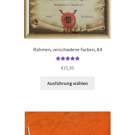
Rahmen, verschiedene Farben, A4
Bewertet mit
€
15,95
5.00
von 5
Dieses
Ausführung wählen
Produkt
weist
mehrere
Varianten
auf.
Die
Optionen