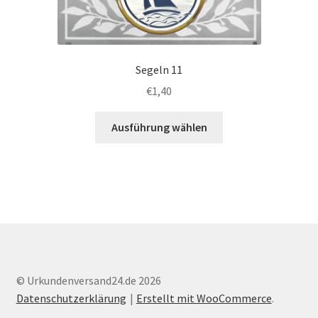
Segeln 11
€
1,40
Dieses
Ausführung wählen
Produkt
weist
mehrere
Varianten
auf.
Die
Optionen
können
auf
© Urkundenversand24.de 2026
der
Datenschutzerklärung
Erstellt mit WooCommerce
.
Produktseite