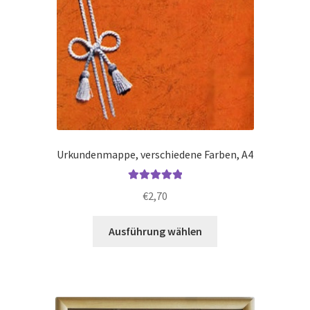
Urkundenmappe, verschiedene Farben, A4
Bewertet mit
€
2,70
5.00
von 5
Dieses
Ausführung wählen
Produkt
weist
mehrere
Varianten