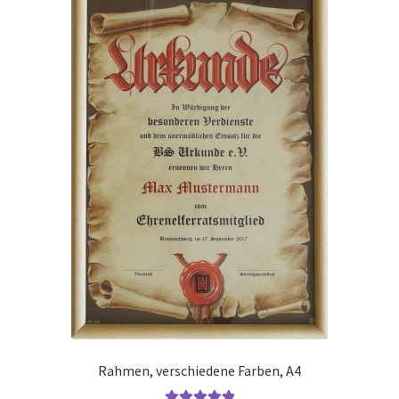
auf.
Die
Optionen
können
auf
der
Produktseite
gewählt
werden
Rahmen, verschiedene Farben, A4