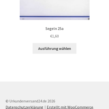
Segeln 25a
€
1,60
Dieses
Ausführung wählen
Produkt
weist
mehrere
Varianten
auf.
Die
Optionen
können
auf
© Urkundenversand24.de 2026
der
Datenschutzerklärung
Erstellt mit WooCommerce
.