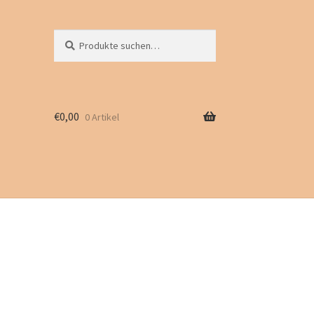
Suche
Suchen
nach:
€
0,00
0 Artikel