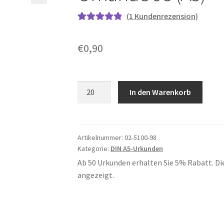
(
1
Kundenrezension)
Bewertet mit
1
5.00
von 5,
€
0,90
basierend auf
Kundenbewe
rtung
Urkunde
In den Warenkorb
98
(A5)
Menge
Artikelnummer:
02-5100-98
Kategorie:
DIN A5-Urkunden
Ab 50 Urkunden erhalten Sie 5% Rabatt. Di
angezeigt.