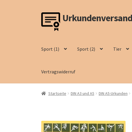
Urkundenversand
Zur
Zum
Navigation
Inhalt
springen
springen
Sport (1)
Sport (2)
Tier
Vertragswiderruf
Startseite
DIN A3 und A5
DIN A5-Urkunden